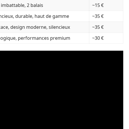
 imbattable, 2 balais
~15 €
encieux, durable, haut de gamme
~35 €
icace, design moderne, silencieux
~35 €
logique, performances premium
~30 €