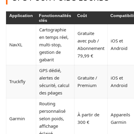
Application
Fonctionnalités
Coût
Compatibili
clés
Cartographie
Gratuite
en temps réel,
avec pub /
iOS et
NavXL
multi-stop,
Abonnement
Android
gestion de
79,99 €
gabarit
GPS dédié,
alertes de
Gratuite /
iOS et
Truckfly
sécurité, calcul
Premium
Android
des péages
Routing
personnalisé
À partir de
Appareils
Garmin
selon poids,
300 €
Garmin
affichage
éclairé