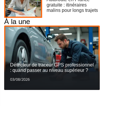
gratuite : itinéraires
malins pour longs trajets
À la une
Détecteur de traceur GPS professionnel
: quand passer au niveau supérieur ?
03/08/2026