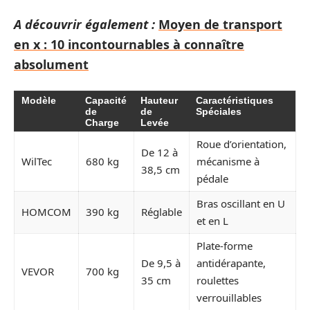
A découvrir également :
Moyen de transport
en x : 10 incontournables à connaître
absolument
Modèle
Capacité
Hauteur
Caractéristiques
de
de
Spéciales
Charge
Levée
Roue d’orientation,
De 12 à
WilTec
680 kg
mécanisme à
38,5 cm
pédale
Bras oscillant en U
HOMCOM
390 kg
Réglable
et en L
Plate-forme
De 9,5 à
antidérapante,
VEVOR
700 kg
35 cm
roulettes
verrouillables